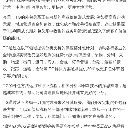
TG的全球外包服务支持多个行业和业务流程。
我们改变客户的供应链
运营，使他们能够更智能，更快速，更便宜地运营。
今天，TG的外包关系正在向新的商业价值形式发展;
例如提高客户满
意度，增加营运资金和创收，优化成本和改善损益表现。
这些结果源
于TG利用从长期外包关系中收集的业务和运营知识深入了解客户价值
链的能力。
TG通过在以下领域提供分析支持的供应链外包计划，协助各行各业的
全球组织实现改变游戏规则的优势;
端到端供应链，采购，分销，采
购，物流，出口，进口，海关，合规，订单管理，分期，运输和接
收，跟踪，运输，仓储等.TG解决方案通常提供20％或更多总体节省
了客户的利润。
TG的外包方法运用对行业流程，相关分析和创新技术的深思熟虑，超
越成本节约，帮助公司管理供应链风险并建立更好的业务。
TG通过从不遵循一刀切的方法来区分其服务。
我们开发定制的外包解
决方案，可以涵盖从流程的一部分到端到端流程，或从一个工作的一
部分到整个工作，团队，职能部门。
正如我们的客户所指出的，
“我们认为TG是我们组织中的重要合作伙伴，他们的员工被认为是我