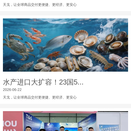
天戈，让全球商品交付更便捷、更经济、更安心
水产进口大扩容！23国5...
2026-06-22
天戈，让全球商品交付更便捷、更经济、更安心