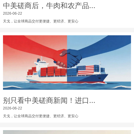
中美磋商后，牛肉和农产品...
2026-06-22
天戈，让全球商品交付更便捷、更经济、更安心
别只看中美磋商新闻！进口...
2026-06-22
天戈，让全球商品交付更便捷、更经济、更安心