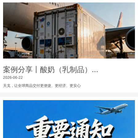
案例分享丨酸奶（乳制品）...
2026-06-22
天戈，让全球商品交付更便捷、更经济、更安心