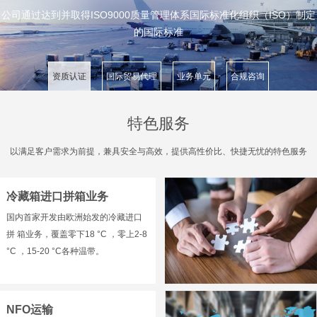
公司通过达到并取得ISO9000质量管理体系国际标准化组织（ISO）制定
的国际标准
资质认证
国际贸易代理
业务单元
合规咨询
特色服务
以满足客户需求为前提，兼具安全与高效，提供高性价比、快捷无忧的特色服务
冷藏箱进口拼箱业务
国内首家开发由欧洲始发的冷藏进口
拼 箱业务，覆盖零下18 °C ，零上2-8
°C ，15-20 °C各种温带。
NFO运输